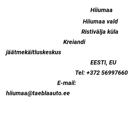
Hiiumaa
Hiiumaa vald
Ristivälja küla
Kreiandi
jäätmekäitluskeskus
EESTI, EU
Tel: +372 56997660
E-mail:
hiiumaa@taeblaauto.ee