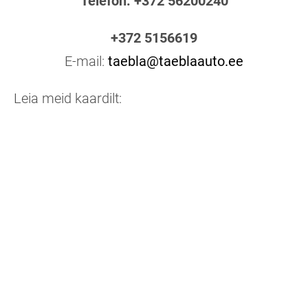
Telefon: +372 56200240
+372 5156619
E-mail:
taebla@taeblaauto.ee
Leia meid kaardilt: