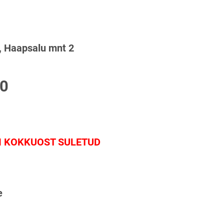
, Haapsalu mnt 2
00
I KOKKUOST SULETUD
e