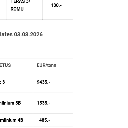
TERAS 3/
130.-
ROMU
alates 03.08.2026
ETUS
EUR/tonn
k 3
9435.-
miinium 3B
1535.-
miinium 4B
485.-