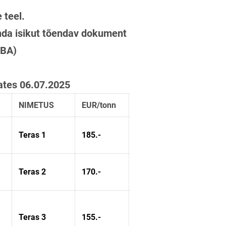
ole kandmise teel.
nda isikut tõendav dokument
UBA)
ates 06.07.2025
NIMETUS
EUR/tonn
Teras 1
185.-
Teras 2
170.-
Teras 3
155.-