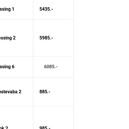
sing 1
5435.-
ssing 2
5985.-
sing 6
6085.-
ostevaba 2
885.-
nk 2
985.-