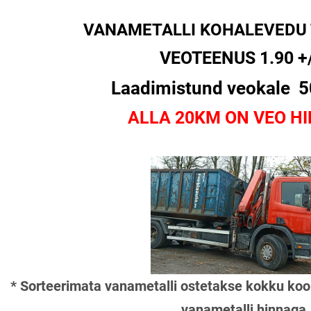
VANAMETALLI KOHALEVEDU
VEOTEENUS 1.90 +
Laadimistund veokale 50.
ALLA 20KM ON VEO HIN
* Sorteerimata vanametalli ostetakse kokku ko
vanametalli hinnaga.