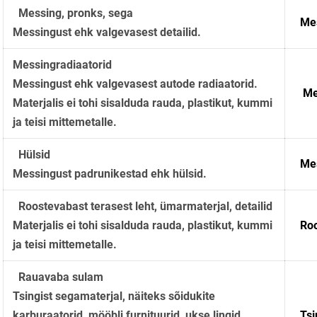
Messing, pronks, sega
Mes
Messingust ehk valgevasest detailid.
Messingradiaatorid
Messingust ehk valgevasest autode radiaatorid.
Me
Materjalis ei tohi sisalduda rauda, plastikut, kummi
ja teisi mittemetalle.
Hülsid
Mes
Messingust padrunikestad ehk hülsid.
Roostevabast terasest leht, ümarmaterjal, detailid
Materjalis ei tohi sisalduda rauda, plastikut, kummi
Ro
ja teisi mittemetalle.
Rauavaba sulam
Tsingist segamaterjal, näiteks sõidukite
karburaatorid, mööbli furnituurid, ukse lingid.
Tsi