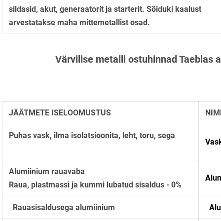
sildasid, akut, generaatorit ja starterit. Sõiduki kaalust
arvestatakse maha mittemetallist osad.
Värvilise metalli ostuhinnad Taeblas 
JÄÄTMETE ISELOOMUSTUS
NIM
Puhas vask, ilma isolatsioonita, leht, toru, sega
Vas
Alumiinium rauavaba
Alu
Raua, plastmassi ja kummi lubatud sisaldus - 0%
Rauasisaldusega
alumiinium
Alu