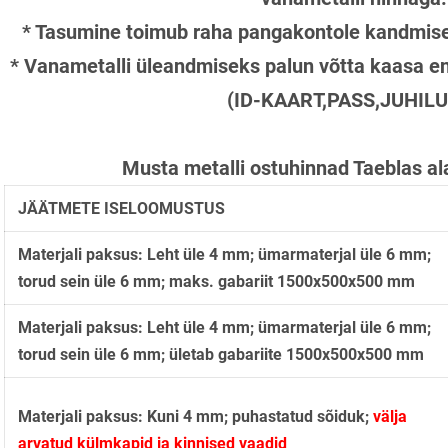
* Tasumine toimub raha pangakont
* Vanametalli üleandmiseks palun võtta kaasa e
(ID-KAART,PASS,JUHIL
Musta metalli ostuhinnad Taeblas al
JÄÄTMETE ISELOOMUSTUS
Materjali paksus: Leht üle 4 mm; ümarmaterjal üle 6 mm;
torud sein üle 6 mm; maks. gabariit 1500x500x500 mm
Materjali paksus: Leht üle 4 mm; ümarmaterjal üle 6 mm;
torud sein üle 6 mm; ületab gabariite 1500x500x500 mm
Materjali paksus: Kuni 4 mm; puhastatud sõiduk;
välja
arvatud külmkapid ja kinnised vaadid