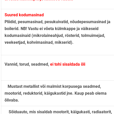
Suured kodumasinad
Pliidid, pesumasinad, pesukuivatid, nõudepesumasinad ja
boilerid. NB! Vastu ei võeta külmkappe ja väikeseid
kodumasinaid (mikrolaineahjud, rösterid, tolmuimejad,
veekeetjad, kohvimasinad, mikserid).
Vannid, torud, seadmed,
ei tohi sisaldada õli
Mustast metallist või malmist korpusega seadmed,
mootorid, reduktorid, käigukastid jne. Kaup peab olema
õlivaba.
Sõiduauto, mis sisaldab mootorit, käigukasti, radiaatorit,