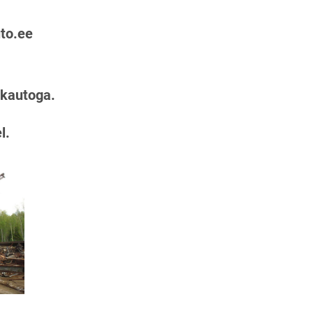
to.ee
ukautoga.
l.