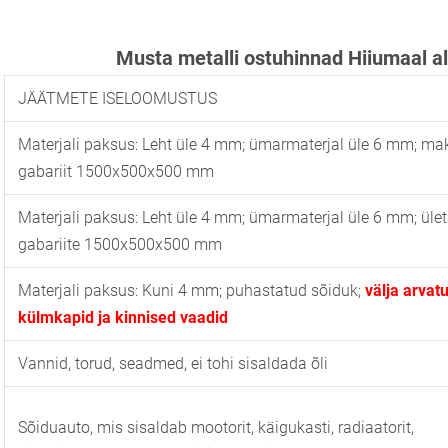
Musta metalli ostuhinnad Hiiumaal a
JÄÄTMETE ISELOOMUSTUS
Materjali paksus: Leht üle 4 mm; ümarmaterjal üle 6 mm; ma
gabariit 1500x500x500 mm
Materjali paksus: Leht üle 4 mm; ümarmaterjal üle 6 mm; üle
gabariite 1500x500x500 mm
Materjali paksus: Kuni 4 mm; puhastatud sõiduk;
välja arvat
külmkapid ja kinnised vaadid
Vannid, torud, seadmed, ei tohi sisaldada õli
Sõiduauto, mis sisaldab mootorit, käigukasti, radiaatorit,