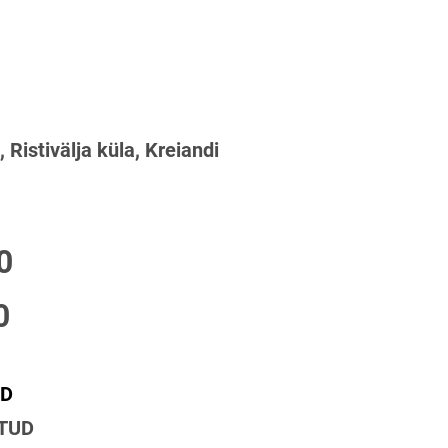
Ristivälja küla, Kreiandi
s
0
0
UD
ETUD