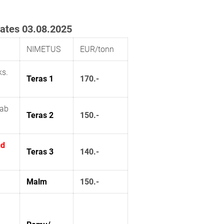
lates 03.08.2025
NIMETUS
EUR/tonn
ks.
Teras 1
170.-
tab
Teras 2
150.-
ud
Teras 3
140.-
Malm
150.-