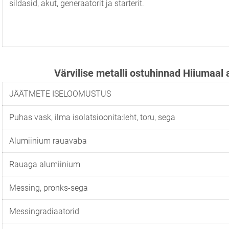
sildasid, akut, generaatorit ja starterit.
Värvilise metalli ostuhinnad Hiiumaal
JÄÄTMETE ISELOOMUSTUS
Puhas vask, ilma isolatsioonita:leht, toru, sega
Alumiinium rauavaba
Rauaga alumiinium
Messing, pronks-sega
Messingradiaatorid