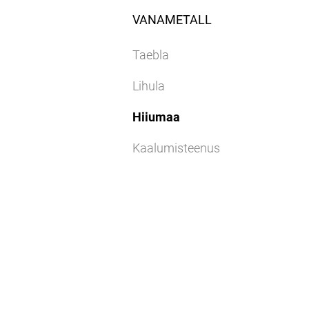
VANAMETALL
Taebla
Lihula
Hiiumaa
Kaalumisteenus