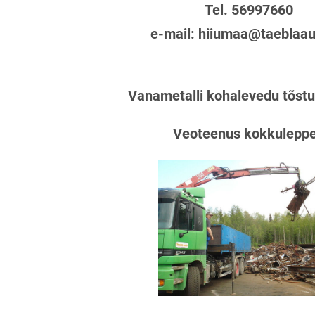
Tel. 56997660
e-mail: hiiumaa@taeblaau
Vanametalli kohalevedu tõst
Veoteenus kokkuleppe